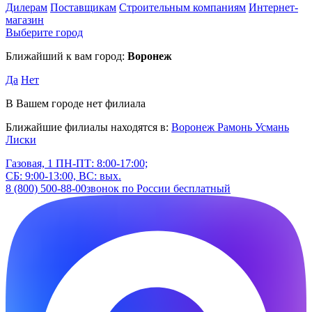
Дилерам
Поставщикам
Строительным компаниям
Интернет-
магазин
Выберите город
Ближайший к вам город:
Воронеж
Да
Нет
В Вашем городе нет филиала
Ближайшие филиалы находятся в:
Воронеж
Рамонь
Усмань
Лиски
Газовая, 1
ПН-ПТ: 8:00-17:00;
СБ: 9:00-13:00, ВС: вых.
8 (800) 500-88-00
звонок по России бесплатный