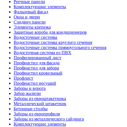
Реечные панели
Комплектующие элементы
Фальцевый фасад
Окна и двери
Сэндвич панели
Элементы крепежа
Защитные короба для кондиционеров
Водосточные системы
Водосточные системы круглого сечения
Водосточные системы прямоугольного сечения
Водосточная система из ПВХ
Профилированный лист
Профнастил для фасада
Профнастил для забора
Профнастил кровельный
Профлист
Профнастил несущий
Заборы и ворота
Забор жалюзи
Заборы из евроштакетника
Металлический штакетник
Бетонные столбы
Заборы из европрофиля
Заборы из металлического сайдинга
Комплектующие элементы