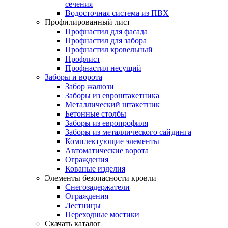
сечения
Водосточная система из ПВХ
Профилированный лист
Профнастил для фасада
Профнастил для забора
Профнастил кровельный
Профлист
Профнастил несущий
Заборы и ворота
Забор жалюзи
Заборы из евроштакетника
Металлический штакетник
Бетонные столбы
Заборы из европрофиля
Заборы из металлического сайдинга
Комплектующие элементы
Автоматические ворота
Ограждения
Кованые изделия
Элементы безопасности кровли
Снегозадержатели
Ограждения
Лестницы
Переходные мостики
Скачать каталог