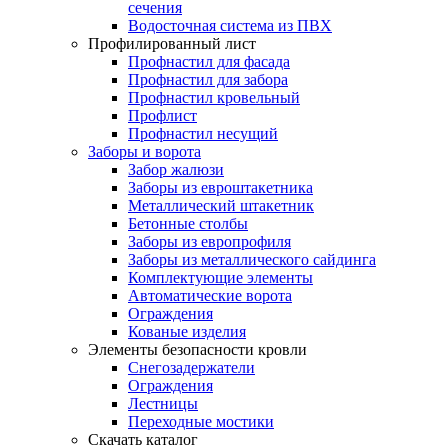
сечения
Водосточная система из ПВХ
Профилированный лист
Профнастил для фасада
Профнастил для забора
Профнастил кровельный
Профлист
Профнастил несущий
Заборы и ворота
Забор жалюзи
Заборы из евроштакетника
Металлический штакетник
Бетонные столбы
Заборы из европрофиля
Заборы из металлического сайдинга
Комплектующие элементы
Автоматические ворота
Ограждения
Кованые изделия
Элементы безопасности кровли
Снегозадержатели
Ограждения
Лестницы
Переходные мостики
Скачать каталог