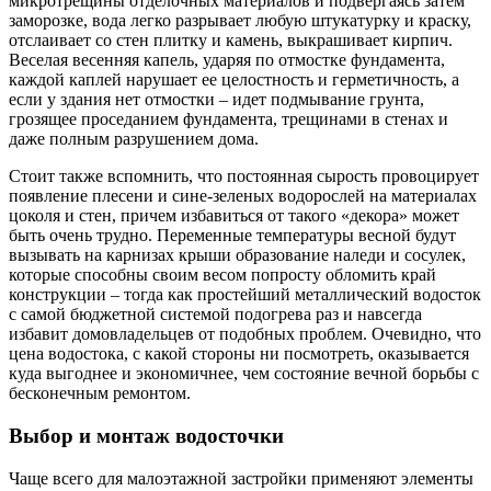
микротрещины отделочных материалов и подвергаясь затем
заморозке, вода легко разрывает любую штукатурку и краску,
отслаивает со стен плитку и камень, выкрашивает кирпич.
Веселая весенняя капель, ударяя по отмостке фундамента,
каждой каплей нарушает ее целостность и герметичность, а
если у здания нет отмостки – идет подмывание грунта,
грозящее проседанием фундамента, трещинами в стенах и
даже полным разрушением дома.
Стоит также вспомнить, что постоянная сырость провоцирует
появление плесени и сине-зеленых водорослей на материалах
цоколя и стен, причем избавиться от такого «декора» может
быть очень трудно. Переменные температуры весной будут
вызывать на карнизах крыши образование наледи и сосулек,
которые способны своим весом попросту обломить край
конструкции – тогда как простейший металлический водосток
с самой бюджетной системой подогрева раз и навсегда
избавит домовладельцев от подобных проблем. Очевидно, что
цена водостока, с какой стороны ни посмотреть, оказывается
куда выгоднее и экономичнее, чем состояние вечной борьбы с
бесконечным ремонтом.
Выбор и монтаж водосточки
Чаще всего для малоэтажной застройки применяют элементы