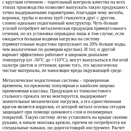
с круглым сечением – тщательный контроль качества на всех
этапах производства позволяет выпускать такую продукцию с
точно выдержанными параметрами, благодаря чему желоба,
воронки, трубы и колена труб стыкуются друг с другом,
словно идеально подогнанный конструктор. Чуть больше
усилий потребуют металлическая продукция прямоугольного
сечения, но их установка оправдана лишь в том случае, если
ожидается большая водяная нагрузка на систему
(прямоугольные водостоки пропускают на 20% больше воды,
чем аналогичные по размерам круглые). И тот, и другой
вариант эффективно работают в широком диапазоне
температур (от -50°C до +110°C), могут выпускаться в богатой
палитре цветов и оттенков; кроме того, это экологически
чистые материалы, не наносящие вреда окружающей среде.
Металлические водосточные системы – проверенная
временем, по-прежнему популярная и наиболее широко
применяемая классика. Продукция из тонколистового
стального проката легко монтируется, выдерживает
значительные механические нагрузки, а его единственным
врагом является коррозия, от которой металл основы сегодня
защищают при помощи цинкового слоя и полимерных
покрытий. Такую систему легко установить на крыше своими
руками, в начале монтажа кровли, причем не потребуются ни
специальные навыки, ни дорогостоящий инструмент. Расчет