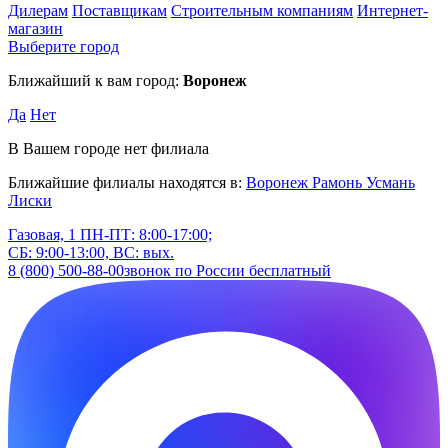
Дилерам
Поставщикам
Строительным компаниям
Интернет-
магазин
Выберите город
Ближайший к вам город:
Воронеж
Да
Нет
В Вашем городе нет филиала
Ближайшие филиалы находятся в:
Воронеж
Рамонь
Усмань
Лиски
Газовая, 1
ПН-ПТ: 8:00-17:00;
СБ: 9:00-13:00, ВС: вых.
8 (800) 500-88-00
звонок по России бесплатный