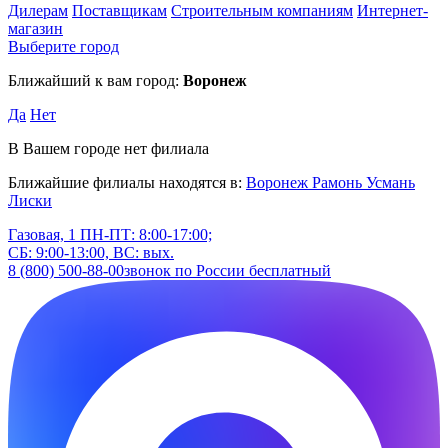
Дилерам
Поставщикам
Строительным компаниям
Интернет-
магазин
Выберите город
Ближайший к вам город:
Воронеж
Да
Нет
В Вашем городе нет филиала
Ближайшие филиалы находятся в:
Воронеж
Рамонь
Усмань
Лиски
Газовая, 1
ПН-ПТ: 8:00-17:00;
СБ: 9:00-13:00, ВС: вых.
8 (800) 500-88-00
звонок по России бесплатный