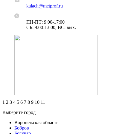
kalach@metprof.ru
ПН-ПТ: 9:00-17:00
СБ: 9:00-13:00, ВС: вых.
1
2
3
4
5
6
7
8
9
10
11
Выберите город
Воронежская область
Бобров
Богучар