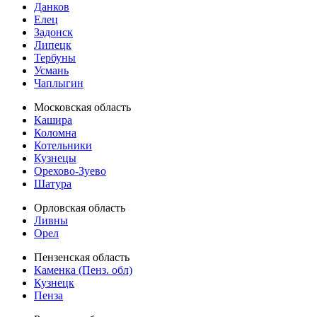
Данков
Елец
Задонск
Липецк
Тербуны
Усмань
Чаплыгин
Московская область
Кашира
Коломна
Котельники
Кузнецы
Орехово-Зуево
Шатура
Орловская область
Ливны
Орел
Пензенская область
Каменка (Пенз. обл)
Кузнецк
Пенза