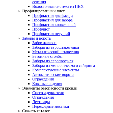
сечения
Водосточная система из ПВХ
Профилированный лист
Профнастил для фасада
Профнастил для забора
Профнастил кровельный
Профлист
Профнастил несущий
Заборы и ворота
Забор жалюзи
Заборы из евроштакетника
Металлический штакетник
Бетонные столбы
Заборы из европрофиля
Заборы из металлического сайдинга
Комплектующие элементы
Автоматические ворота
Ограждения
Кованые изделия
Элементы безопасности кровли
Снегозадержатели
Ограждения
Лестницы
Переходные мостики
Скачать каталог