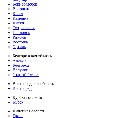
Борисоглебск
Воронеж
Калач
Каменка
Лиски
Острогожск
Павловск
Рамонь
Россошь
Эртиль
Белгородская область
Алексеевка
Белгород
Валуйки
Старый Оскол
Волгоградская область
Волгоград
Курская область
Курск
Липецкая область
Грязи