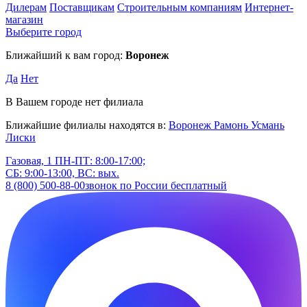
Дилерам
Поставщикам
Строительным компаниям
Интернет-
магазин
Выберите город
Ближайший к вам город:
Воронеж
Да
Нет
В Вашем городе нет филиала
Ближайшие филиалы находятся в:
Воронеж
Рамонь
Усмань
Лиски
Газовая, 1
ПН-ПТ: 8:00-17:00;
СБ: 9:00-13:00, ВС: вых.
8 (800) 500-88-00
звонок по России бесплатный