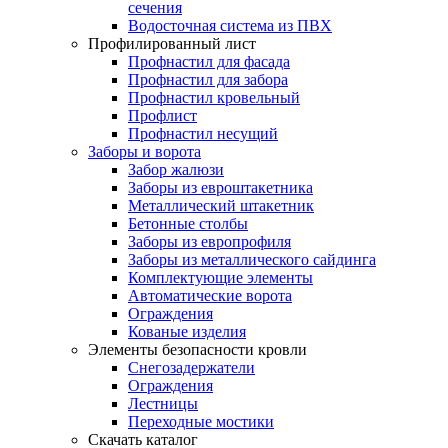
сечения
Водосточная система из ПВХ
Профилированный лист
Профнастил для фасада
Профнастил для забора
Профнастил кровельный
Профлист
Профнастил несущий
Заборы и ворота
Забор жалюзи
Заборы из евроштакетника
Металлический штакетник
Бетонные столбы
Заборы из европрофиля
Заборы из металлического сайдинга
Комплектующие элементы
Автоматические ворота
Ограждения
Кованые изделия
Элементы безопасности кровли
Снегозадержатели
Ограждения
Лестницы
Переходные мостики
Скачать каталог