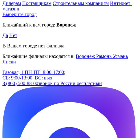
Дилерам
Поставщикам
Строительным компаниям
Интернет-
магазин
Выберите город
Ближайший к вам город:
Воронеж
Да
Нет
В Вашем городе нет филиала
Ближайшие филиалы находятся в:
Воронеж
Рамонь
Усмань
Лиски
Газовая, 1
ПН-ПТ: 8:00-17:00;
СБ: 9:00-13:00, ВС: вых.
8 (800) 500-88-00
звонок по России бесплатный