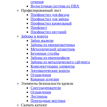
сечения
Водосточная система из ПВХ
Профилированный лист
Профнастил для фасада
Профнастил для забора
Профнастил кровельный
Профлист
Профнастил несущий
Заборы и ворота
Забор жалюзи
Заборы из евроштакетника
Металлический штакетник
Бетонные столбы
Заборы из европрофиля
Заборы из металлического сайдинга
Комплектующие элементы
Автоматические ворота
Ограждения
Кованые изделия
Элементы безопасности кровли
Снегозадержатели
Ограждения
Лестницы
Переходные мостики
Скачать каталог