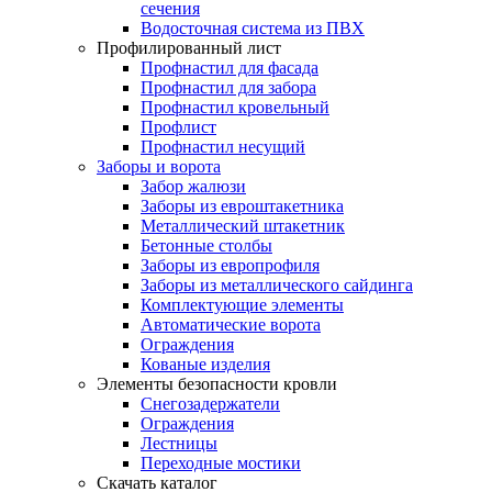
сечения
Водосточная система из ПВХ
Профилированный лист
Профнастил для фасада
Профнастил для забора
Профнастил кровельный
Профлист
Профнастил несущий
Заборы и ворота
Забор жалюзи
Заборы из евроштакетника
Металлический штакетник
Бетонные столбы
Заборы из европрофиля
Заборы из металлического сайдинга
Комплектующие элементы
Автоматические ворота
Ограждения
Кованые изделия
Элементы безопасности кровли
Снегозадержатели
Ограждения
Лестницы
Переходные мостики
Скачать каталог