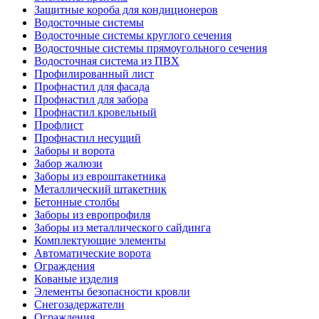
Защитные короба для кондиционеров
Водосточные системы
Водосточные системы круглого сечения
Водосточные системы прямоугольного сечения
Водосточная система из ПВХ
Профилированный лист
Профнастил для фасада
Профнастил для забора
Профнастил кровельный
Профлист
Профнастил несущий
Заборы и ворота
Забор жалюзи
Заборы из евроштакетника
Металлический штакетник
Бетонные столбы
Заборы из европрофиля
Заборы из металлического сайдинга
Комплектующие элементы
Автоматические ворота
Ограждения
Кованые изделия
Элементы безопасности кровли
Снегозадержатели
Ограждения