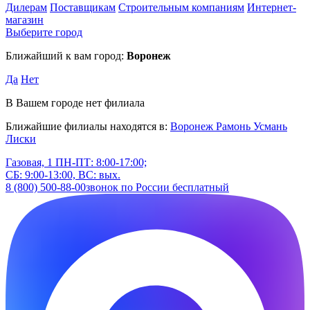
Дилерам
Поставщикам
Строительным компаниям
Интернет-
магазин
Выберите город
Ближайший к вам город:
Воронеж
Да
Нет
В Вашем городе нет филиала
Ближайшие филиалы находятся в:
Воронеж
Рамонь
Усмань
Лиски
Газовая, 1
ПН-ПТ: 8:00-17:00;
СБ: 9:00-13:00, ВС: вых.
8 (800) 500-88-00
звонок по России бесплатный