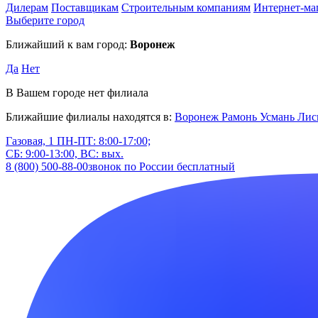
Дилерам
Поставщикам
Строительным компаниям
Интернет-ма
Выберите город
Ближайший к вам город:
Воронеж
Да
Нет
В Вашем городе нет филиала
Ближайшие филиалы находятся в:
Воронеж
Рамонь
Усмань
Лис
Газовая, 1
ПН-ПТ: 8:00-17:00;
СБ: 9:00-13:00, ВС: вых.
8 (800) 500-88-00
звонок по России бесплатный