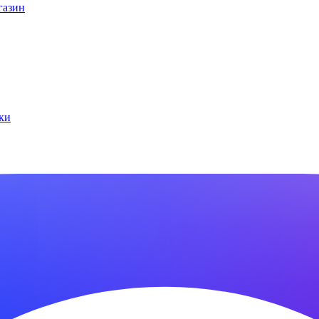
газин
ки